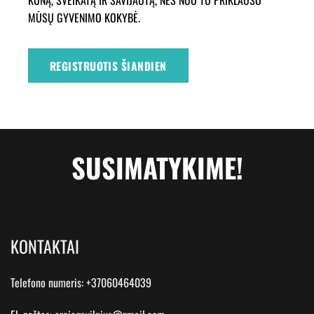
KŪNĄ, SVEIKATĄ IR SAVIJAUTĄ, NES NUO TU PRIKLAUSO
MŪSŲ GYVENIMO KOKYBĖ.
REGISTRUOTIS ŠIANDIEN
SUSIMATYKIME!
KONTAKTAI
Telefono numeris:
+37060464039